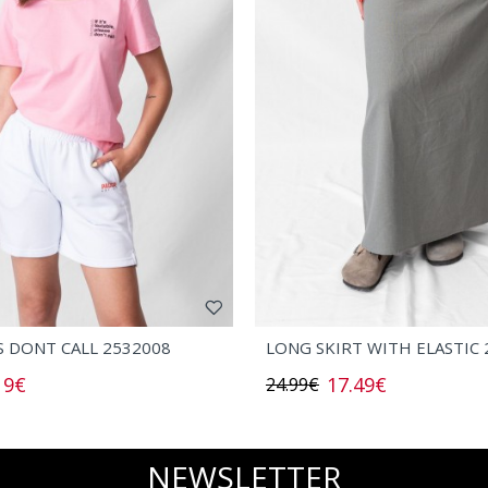
S DONT CALL 2532008
LONG SKIRT WITH ELASTIC 
19€
17.49€
24.99€
NEWSLETTER