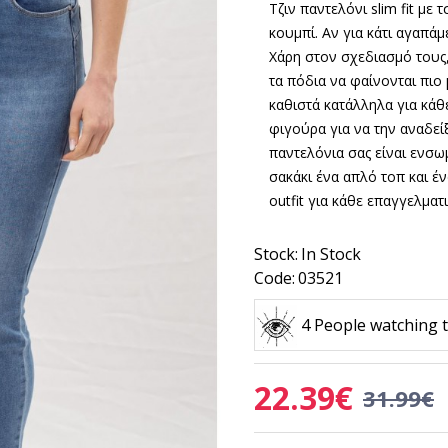
Τζιν παντελόνι slim fit με
κουμπί.
Αν για κάτι αγαπάμε
Χάρη στον σχεδιασμό τους
τα πόδια
να φαίνονται πιο
καθιστά κατάλληλα για κά
φιγούρα
για να την αναδε
παντελόνια σας είναι
ενσωμ
σακάκι
ένα απλό τοπ και έν
outfit
για κάθε επαγγελματ
Stock:
In Stock
Code:
03521
4 People watching t
22.39€
31.99€