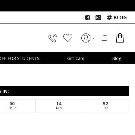
BLOG
OFF FOR STUDENTS
Gift Card
Blog
 IN:
00
14
51
Hour
Min
Sec