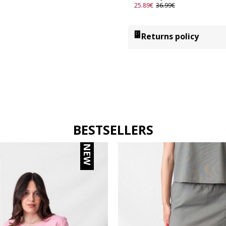
25.89€
36.99€
Returns policy
BESTSELLERS
NEW