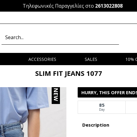
Τηλεφωνικές Παραγγελίες στο
2613022808
S
ACCESSORIES
SALES
10% 
SLIM FIT JEANS 1077
NEW
HURRY, THIS OFFER ENDS
85
Day
Description