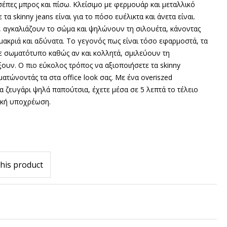
 τσέπες μπρος και πίσω. Κλείσιμο με φερμουάρ και μεταλλικό
 τα skinny jeans
είναι για το πόσο ευέλικτα και άνετα είναι.
, αγκαλιάζουν το σώμα και ψηλώνουν τη σιλουέτα, κάνοντας
 μακριά και αδύνατα. Το γεγονός πως είναι τόσο εφαρμοστά, τα
θε σωματότυπο καθώς αν και κολλητά,
σμιλεύουν τη
ίξουν.
Ο πιο εύκολος τρόπος να αξιοποιήσετε τα skinny
ατώνοντάς τα στα office look σας
. Με ένα
overiszed
α ζευγάρι ψηλά παπούτσια, έχετε
μέσα σε 5 λεπτά το τέλειο
ική υποχρέωση.
his product