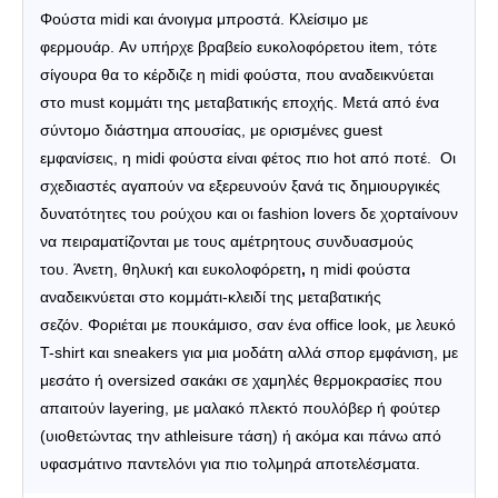
Φούστα midi και άνοιγμα μπροστά. Κλείσιμο με
φερμουάρ.
Αν υπήρχε βραβείο ευκολοφόρετου item, τότε
σίγουρα θα το κέρδιζε η midi φούστα, που αναδεικνύεται
στο must κομμάτι της μεταβατικής εποχής.
Μετά από ένα
σύντομο διάστημα απουσίας, με ορισμένες guest
εμφανίσεις,
η midi φούστα είναι
φέτος πιο hot από ποτέ.
Οι
σχεδιαστές αγαπούν να εξερευνούν ξανά τις δημιουργικές
δυνατότητες του ρούχου και οι fashion lovers δε χορταίνουν
να πειραματίζονται με τους αμέτρητους συνδυασμούς
του.
Άνετη, θηλυκή και ευκολοφόρετη
,
η midi φούστα
αναδεικνύεται στο κομμάτι-κλειδί της μεταβατικής
σεζόν.
Φοριέται με πουκάμισο, σαν ένα office look, με λευκό
T-shirt και sneakers για μια μοδάτη αλλά σπορ εμφάνιση, με
μεσάτο ή oversized σακάκι σε χαμηλές θερμοκρασίες που
απαιτούν layering, με μαλακό πλεκτό πουλόβερ ή φούτερ
(υιοθετώντας την athleisure τάση) ή ακόμα και πάνω από
υφασμάτινο παντελόνι για πιο τολμηρά αποτελέσματα.