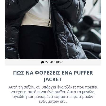
22
10157
ΠΩΣ ΝΑ ΦΟΡΕΣΕΙΣ ΕΝΑ PUFFER
JACKET
Αυτή τη σεζόν, αν υπάρχει ένα τζάκετ που πρέπει
να έχετε, αυτό είναι ένα puffer. Αυτά τα μεγάλα,
ογκώδη και μονωμένα κομμάτια εξωτερικών
ενδυμάτων είν..