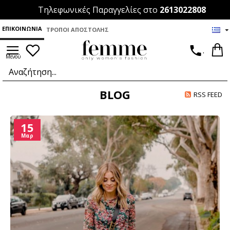
Τηλεφωνικές Παραγγελίες στο
2613022808
ΕΠΙΚΟΙΝΩΝΊΑ
ΤΡΌΠΟΙ ΑΠΟΣΤΟΛΉΣ
.
BLOG
RSS FEED
15
Μαρ