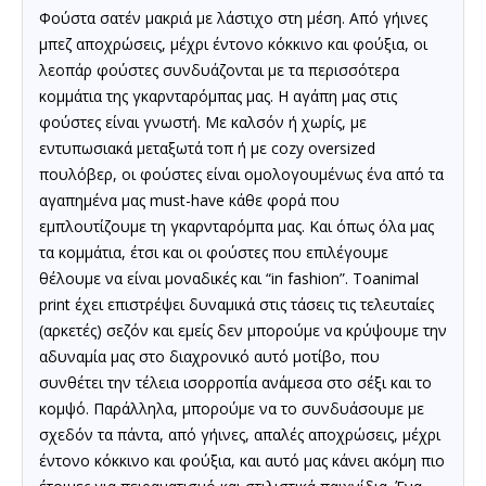
Φούστα σατέν μακριά με λάστιχο στη μέση. Aπό γήινες
μπεζ αποχρώσεις, μέχρι έντονο κόκκινο και φούξια, οι
λεοπάρ φούστες συνδυάζονται με τα περισσότερα
κομμάτια της γκαρνταρόμπας μας.
Η αγάπη μας στις
φούστες
είναι γνωστή. Με καλσόν
ή χωρίς, με
εντυπωσιακά μεταξωτά τοπ ή με cozy oversized
πουλόβερ, οι φούστες είναι ομολογουμένως ένα από τα
αγαπημένα μας must-have κάθε φορά που
εμπλουτίζουμε τη γκαρνταρόμπα
μας. Και όπως όλα μας
τα κομμάτια, έτσι και οι φούστες που επιλέγουμε
θέλουμε να είναι μοναδικές και “in fashion”.
Τοanimal
print
έχει επιστρέψει δυναμικά στις τάσεις τις τελευταίες
(αρκετές) σεζόν και εμείς δεν μπορούμε να κρύψουμε την
αδυναμία μας στο διαχρονικό αυτό μοτίβο, που
συνθέτει την τέλεια ισορροπία ανάμεσα στο σέξι και το
κομψό. Παράλληλα, μπορούμε να το συνδυάσουμε με
σχεδόν τα πάντα, από γήινες, απαλές αποχρώσεις, μέχρι
έντονο κόκκινο
και φούξια, και αυτό μας κάνει ακόμη πιο