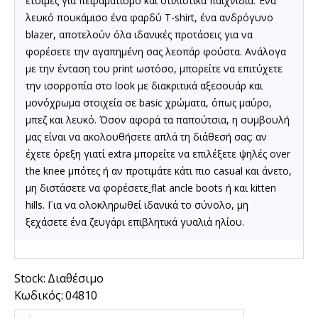
έτοιμες για πειραματισμό και στιλιστικά παιχνίδια.
Ένα
λευκό πουκάμισο
ένα φαρδύ T-shirt, ένα ανδρόγυνο
blazer, αποτελούν όλα ιδανικές προτάσεις για να
φορέσετε την αγαπημένη σας λεοπάρ φούστα. Ανάλογα
με την ένταση του print ωστόσο, μπορείτε να επιτύχετε
την ισορροπία στο look με διακριτικά αξεσουάρ και
μονόχρωμα στοιχεία σε basic χρώματα, όπως μ
αύρο
,
μπεζ και λευκό. Όσον αφορά τα παπούτσια, η συμβουλή
μας είναι να ακολουθήσετε απλά τη διάθεσή σας: αν
έχετε όρεξη γιατί extra μπορείτε να επιλέξετε ψηλές over
the knee μπότες ή αν προτιμάτε κάτι πιο casual και άνετο,
μη διστάσετε να φορέσετε
flat ancle boots
ή και kitten
hills. Για να ολοκληρωθεί ιδανικά το σύνολο, μη
ξεχάσετε ένα ζευγάρι επιβλητικά γ
υαλιά ηλίου.
Stock:
Διαθέσιμο
Κωδικός:
04810