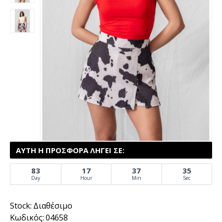
ΑΥΤΉ Η ΠΡΟΣΦΟΡΆ ΛΉΓΕΙ ΣΕ:
83
17
37
35
Day
Hour
Min
Sec
Stock:
Διαθέσιμο
Κωδικός:
04658