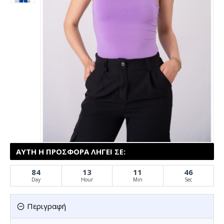
ΑΥΤΉ Η ΠΡΟΣΦΟΡΆ ΛΉΓΕΙ ΣΕ:
84
13
11
45
Day
Hour
Min
Sec
Περιγραφή