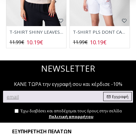
T-SHIRT SHINY LEAVES 2532006
T-SHIRT PLS DONT CALL 2532008
10.19€
10.19€
11.99€
11.99€
NEWSLETTER
ΚΑΝΕ ΤΩΡΑ την εγγραφή σου και κέρδισε -10%
Εγγραφή
Έχω διαβάσει και αποδέχομαι τους όρους στην σελίδα
Πολιτική απορρήτου
ΕΞΥΠΗΡΈΤΗΣΗ ΠΕΛΑΤΏΝ