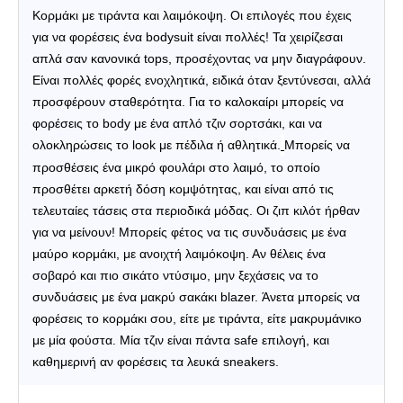
Κορμάκι με τιράντα και λαιμόκοψη. Οι επιλογές που έχεις
για να φορέσεις ένα bodysuit είναι πολλές! Τα χειρίζεσαι
απλά σαν κανονικά tops, προσέχοντας να μην διαγράφουν.
Είναι πολλές φορές ενοχλητικά, ειδικά όταν ξεντύνεσαι, αλλά
προσφέρουν σταθερότητα.
Για το καλοκαίρι μπορείς να
φορέσεις το body με ένα απλό τζιν σορτσάκι, και να
ολοκληρώσεις το look με πέδιλα ή αθλητικά.
Μπορείς να
προσθέσεις ένα μικρό φουλάρι στο λαιμό, το οποίο
προσθέτει αρκετή δόση κομψότητας, και είναι από τις
τελευταίες τάσεις στα περιοδικά μόδας.
Οι ζιπ κιλότ ήρθαν
για να μείνουν! Μπορείς φέτος να τις συνδυάσεις με ένα
μαύρο κορμάκι, με ανοιχτή λαιμόκοψη. Αν θέλεις ένα
σοβαρό και πιο σικάτο ντύσιμο, μην ξεχάσεις να το
συνδυάσεις με ένα μακρύ σακάκι blazer.
Άνετα μπορείς να
φορέσεις το κορμάκι σου, είτε με τιράντα, είτε μακρυμάνικο
με μία φούστα. Μία τζιν είναι πάντα safe επιλογή, και
καθημερινή αν φορέσεις τα λευκά sneakers.