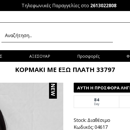
Τηλεφωνικές Παραγγελίες στο
2613022808
Σ
ΑΞΕΣΟΥΑΡ
Προσφορές
Φ
ΚΟΡΜΑΚΙ ΜΕ ΕΞΩ ΠΛΑΤΗ 33797
NEW
ΑΥΤΉ Η ΠΡΟΣΦΟΡΆ ΛΉΓΕ
84
Day
Stock:
Διαθέσιμο
Κωδικός:
04617