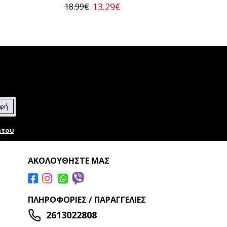
13.29€
18.99€
αφή
ήτου
ΑΚΟΛΟΥΘΉΣΤΕ ΜΑΣ
ΠΛΗΡΟΦΟΡΊΕΣ / ΠΑΡΑΓΓΕΛΊΕΣ
2613022808