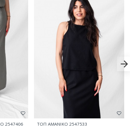
ΧΟ 2547406
ΤΟΠ AMANIKO 2547533