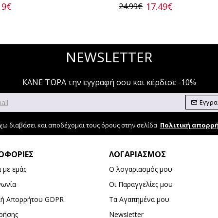
19€
17.49€
24.99€
NEWSLETTER
ΚΑΝΕ ΤΩΡΑ την εγγραφή σου και κέρδισε -10%
Εγγρ
χω διαβάσει και αποδέχομαι τους όρους στην σελίδα
Πολιτική απορρ
ΟΦΟΡΊΕΣ
ΛΟΓΑΡΙΑΣΜΌΣ
ά με εμάς
Ο λογαριασμός μου
νωνία
Οι Παραγγελίες μου
κή Απορρήτου GDPR
Τα Αγαπημένα μου
ρήσης
Newsletter