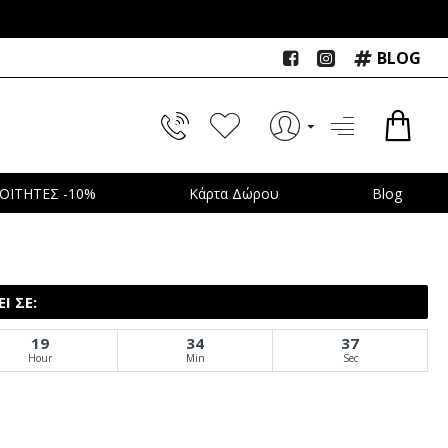
BLOG
ΟΙΤΗΤΕΣ -10%
Κάρτα Δώρου
Blog
Ι ΣΕ:
19
34
36
Hour
Min
Sec