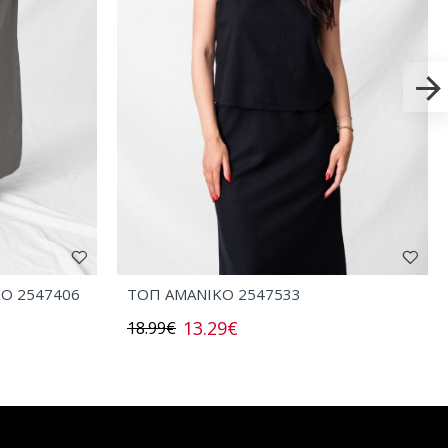
ΧΟ 2547406
ΤΟΠ AMANIKO 2547533
13.29€
18.99€