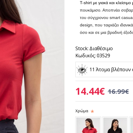
T-shirt με γιακά και κλείσιμ
πουκάμισο. Αποπνέει σοβαρό
του σύγχρονου smart casual
design, που ταιριάζει ιδανι
όσο και σε μια βραδινή έξοδ
Stock:
Διαθέσιμο
Κωδικός:
03529
11 Άτομα βλέπουν 
14.44€
16.99€
Χρώμα