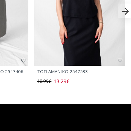
ΧΟ 2547406
ΤΟΠ AMANIKO 2547533
13.29€
18.99€