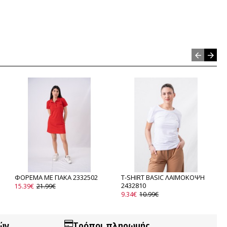
ΦΟΡΕΜΑ ΜΕ ΓΙΑΚΑ 2332502
T-SHIRT BASIC ΛΑΙΜΟΚΟΨΗ
2432810
15.39€
21.99€
9.34€
10.99€
ών
Τρόποι πληρωμής