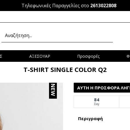
Τηλεφωνικές Παραγγελίες στο
2613022808
Σ
ΑΞΕΣΟΥΑΡ
Προσφορές
Φ
T-SHIRT SINGLE COLOR Q2
NEW
ΑΥΤΉ Η ΠΡΟΣΦΟΡΆ ΛΉΓΕ
84
Day
Περιγραφή