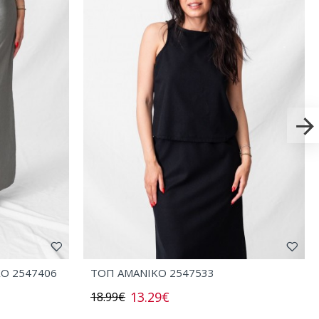
ΧΟ 2547406
ΤΟΠ AMANIKO 2547533
13.29€
18.99€