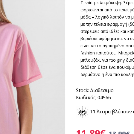
T-shirt με λαιμόκοψη.
Ξέρει
φοριούνται από το πρωί μέ
μόδα – λογικό λοιπόν να μη
με την τέλεια εφαρμογή (
στερεύεις από ιδέες και κα
βαριέσαι αφόρητα και να αν
είναι να το αγαπημένο σου 
fashion παπούτσι.
Μπορείς
μπλουζάκι για πιο girly διά
διάθεση δέσε ένα πουκάμι
δερμάτινο ή ένα πιο κολλητ
Stock:
Διαθέσιμο
Κωδικός:
04566
11 Άτομα βλέπουν 
11.89€
13.99€