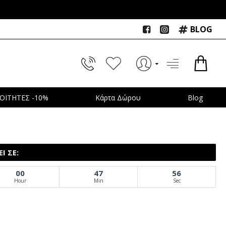
BLOG
ΟΙΤΗΤΕΣ -10%
Κάρτα Δώρου
Blog
Ι ΣΕ:
00
47
54
Hour
Min
Sec