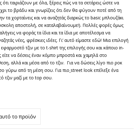
ς ότι ταιριάζουν με όλα, ξέρεις πώς να τα σετάρεις ώστε να
χρι το βράδυ και γνωρίζεις ότι δεν θα φύγουν ποτέ από τη
ν τα χορταίνεις και να αναζητάς διαρκώς το basic μπλουζάκι
δύσκολη αποστολή, σε καταλαβαίνουμε!). Πολλές φορές όμως
ταλήγεις να φοράς τα ίδια και τα ίδια με αποτέλεσμα να
αζητάς νέες, φρέσκιες ιδέες. Γι’ αυτό είμαστε εδώ!
Μια επιλογή
εφαρμοστό τζιν με το t-shirt της επιλογής σου και κάποιο in-
 είτε να δέσεις έναν κόμπο μπροστά και χαμηλά στο
θεση, αλλά και μέσα από το τζιν.
Για να δώσεις λίγο πιο ροκ
σο γύρω από τη μέση σου. Για πιο
street look
επέλεξε ένα
ό τζιν μαζί με το top σου.
αυτό το προϊόν