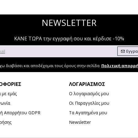
NEWSLETTER
ΚΑΝΕ ΤΩΡΑ την εγγραφή σου και κέρδισε -10%
Εγγρ
χω διαβάσει και αποδέχομαι τους όρους στην σελίδα
Πολιτική απορρ
ΟΦΟΡΊΕΣ
ΛΟΓΑΡΙΑΣΜΌΣ
ά με εμάς
Ο λογαριασμός μου
νωνία
Οι Παραγγελίες μου
κή Απορρήτου GDPR
Τα Αγαπημένα μου
ρήσης
Newsletter