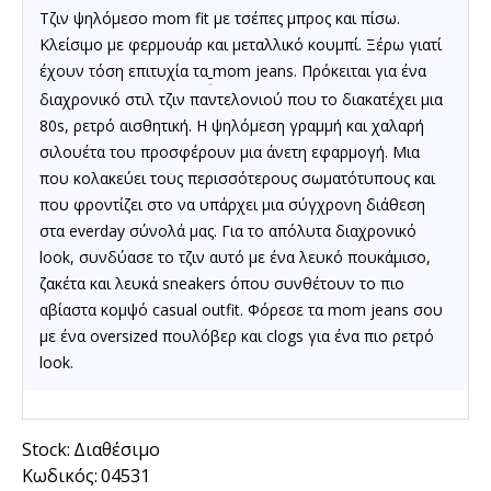
Τζιν ψηλόμεσο mom fit με τσέπες μπρος και πίσω.
Κλείσιμο με φερμουάρ και μεταλλικό κουμπί.
Ξέρω γιατί
έχουν τόση επιτυχία τα
mom jeans.
Πρόκειται για ένα
διαχρονικό στιλ τζιν παντελονιού που το διακατέχει μια
80s, ρετρό αισθητική. Η ψηλόμεση γραμμή και χαλαρή
σιλουέτα του προσφέρουν μια άνετη εφαρμογή. Μια
που κολακεύει τους περισσότερους σωματότυπους και
που φροντίζει στο να υπάρχει μια σύγχρονη διάθεση
στα everday σύνολά μας.
Για το απόλυτα διαχρονικό
look, συνδύασε το
τζιν
αυτό με ένα λευκό πουκάμισο,
ζακέτα και λευκά sneakers όπου συνθέτουν το πιο
αβίαστα κομψό casual outfit. Φόρεσε τα
mom jeans
σου
με ένα oversized πουλόβερ και clogs για ένα πιο ρετρό
look.
Stock:
Διαθέσιμο
Κωδικός:
04531