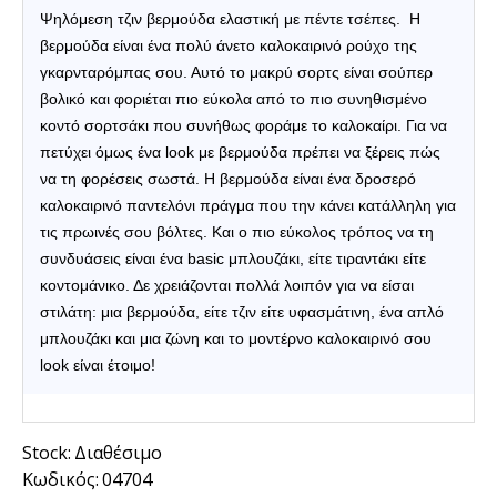
Ψηλόμεση τζιν βερμούδα ελαστική με πέντε τσέπες.
Η
βερμούδα
είναι ένα πολύ άνετο καλοκαιρινό ρούχο
της
γκαρνταρόμπας σου. Αυτό το
μακρύ σορτς
είναι σούπερ
βολικό και φοριέται πιο εύκολα από το πιο συνηθισμένο
κοντό σορτσάκι
που συνήθως φοράμε το καλοκαίρι.
Για να
πετύχει όμως ένα look με βερμούδα πρέπει να ξέρεις πώς
να τη φορέσεις σωστά.
Η βερμούδα είναι ένα δροσερό
καλοκαιρινό παντελόνι
πράγμα που την κάνει κατάλληλη για
τις πρωινές σου βόλτες. Και ο πιο εύκολος τρόπος να τη
συνδυάσεις είναι ένα
basic μπλουζάκι
, είτε τιραντάκι είτε
κοντομάνικο. Δε χρειάζονται πολλά λοιπόν για να είσαι
στιλάτη: μια βερμούδα, είτε τζιν είτε υφασμάτινη, ένα απλό
μπλουζάκι και μια ζώνη και το μοντέρνο καλοκαιρινό σου
look είναι έτοιμο!
Stock:
Διαθέσιμο
Κωδικός:
04704