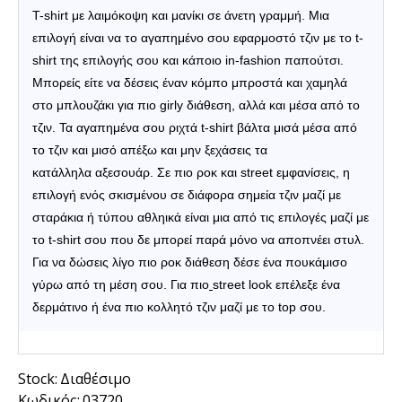
T-shirt με λαιμόκοψη και μανίκι σε άνετη γραμμή.
Μια
επιλογή είναι να το αγαπημένο σου εφαρμοστό τζιν με το t-
shirt της επιλογής σου και κάποιο in-fashion παπούτσι.
Μπορείς είτε να δέσεις έναν κόμπο μπροστά και χαμηλά
στο μπλουζάκι για πιο girly διάθεση, αλλά και μέσα από το
τζιν. Τα αγαπημένα σου ριχτά t-shirt βάλτα μισά μέσα από
το τζιν και μισό απέξω και μην ξεχάσεις τα
κατάλληλα
αξεσουάρ.
Σε πιο ροκ και street εμφανίσεις, η
επιλογή ενός σκισμένου σε διάφορα σημεία τζιν μαζί με
σταράκια ή τύπου
αθληικά
είναι μια από τις επιλογές μαζί με
το t-shirt σου που δε μπορεί παρά μόνο να αποπνέει στυλ.
Για να δώσεις λίγο πιο ροκ διάθεση δέσε ένα πουκάμισο
γύρω από τη μέση σου. Για πιο
street look
επέλεξε ένα
δερμάτινο ή ένα πιο κολλητό τζιν μαζί με το top σου.
Stock:
Διαθέσιμο
Κωδικός:
03720