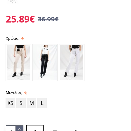
25.89€
36.99€
Χρώμα
Μέγεθος
XS
S
M
L