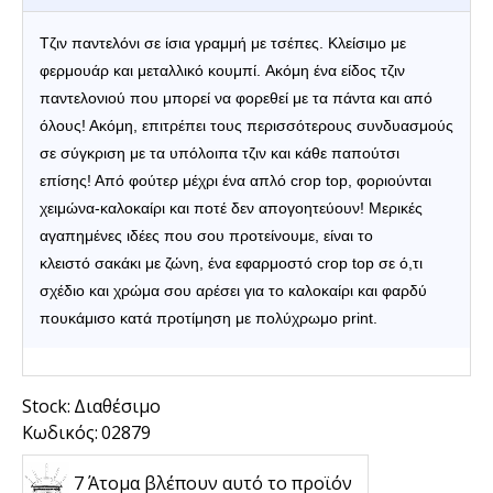
Τζιν παντελόνι σε ίσια γραμμή με τσέπες. Κλείσιμο με
φερμουάρ και μεταλλικό κουμπί.
Ακόμη ένα είδος τζιν
παντελονιού που μπορεί να φορεθεί με τα πάντα και από
όλους! Ακόμη, επιτρέπει τους περισσότερους συνδυασμούς
σε σύγκριση με τα υπόλοιπα τζιν και κάθε παπούτσι
επίσης! Από
φούτερ
μέχρι ένα απλό
crop top
, φοριούνται
χειμώνα-καλοκαίρι και ποτέ δεν απογοητεύουν! Μερικές
αγαπημένες ιδέες που σου προτείνουμε, είναι το
κλειστό
σακάκι
με
ζώνη
, ένα εφαρμοστό
crop top
σε ό,τι
σχέδιο και χρώμα σου αρέσει για το καλοκαίρι και φαρδύ
πουκάμισο κατά προτίμηση με πολύχρωμο
print.
Stock:
Διαθέσιμο
Κωδικός:
02879
7 Άτομα βλέπουν αυτό το προϊόν