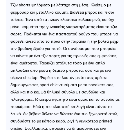
Τζιν shorts ψηλόμεσο με λάστιχο στη μέση. Κλείσιμο με
φερμουάρ και μεταλλικό κουμπί. Διαθέτει μπρος και πίσω
τσέπες.
Ένα από τα πλέον κλασσικά καλοκαιρινά, και όχι
μόνο, κομμάτια της γυναικείας γκαρνταρόμπας είναι το τζιν
σορτς. Πρόκειται για ένα πασπαρτού ρούχο που μπορεί να
φορεθεί άνετα από το πρωί στην παραλία ή την βόλτα μέχρι
την βραδινή έξοδο για ποτό.
Οι συνδυασμοί που μπορείτε
να κάνετε με ένα τζιν σορτς για τις πρωινές σας εμφανίσεις
είναι αμέτρητοι. Ταιριάζει απόλυτα τόσο με ένα απλό
μπλουζάκι από μέσα ή δεμένο μπροστά, όσο και με ένα
αέρινο chic top. Φορέστε το λοιπόν με ότι σας αρέσει
δημιουργώντας sport chic ντυσίματα με τα sneakers σας,
αλλά και πιο κομψά θηλυκά σύνολα με σανδάλια και
πλατφόρμες.
Ιδιαίτερα αγαπητό είναι όμως και το σύνολο με
πουκάμισο. Εδώ η πιο κλασσική επιλογή είναι πάντα το
λευκό. Αν βέβαια θέλετε να δώσετε ένα πιο ξεχωριστό στυλ,
συνδυάστε το με κάποιο καρό, ριγέ ή γενικότερα printed
σχέδιο.
Εναλλακτικά, μπορείτε να δημιουργήσετε ένα