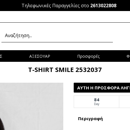
Τηλεφωνικές Παραγγελίες στο
2613022808
Σ
ΑΞΕΣΟΥΑΡ
Προσφορές
Φ
T-SHIRT SMILE 2532037
ΑΥΤΉ Η ΠΡΟΣΦΟΡΆ ΛΉΓΕ
84
Day
Περιγραφή