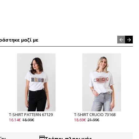
ράστηκε μαζί με
T-SHIRT PATTERN 67129
T-SHIRT CRUCIO 73168
16.14€
18.99€
18.69€
21.99€
ών
Τρόποι πληρωμής