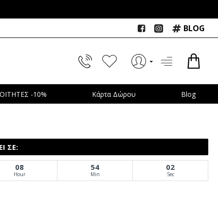
BLOG
ΟΙΤΗΤΕΣ -10%
Κάρτα Δώρου
Blog
Ι ΣΕ:
08
54
01
Hour
Min
Sec