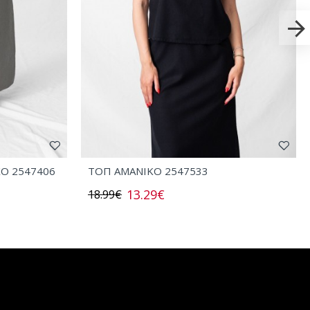
ΧΟ 2547406
ΤΟΠ AMANIKO 2547533
13.29€
18.99€