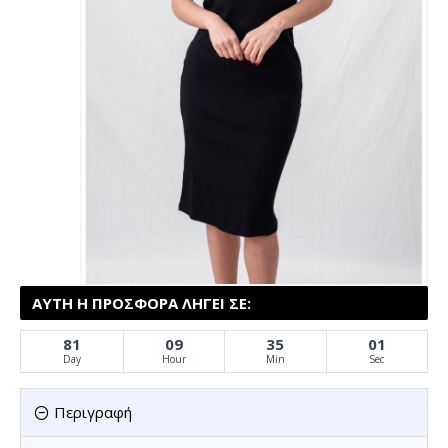
ΑΥΤΉ Η ΠΡΟΣΦΟΡΆ ΛΉΓΕΙ ΣΕ:
81
09
34
60
Day
Hour
Min
Sec
Περιγραφή