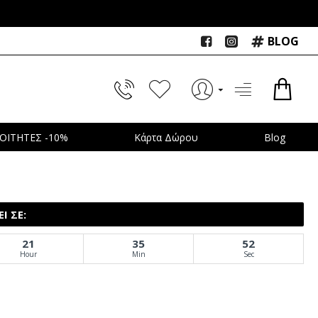
BLOG
ΟΙΤΗΤΕΣ -10%
Κάρτα Δώρου
Blog
Ι ΣΕ:
21
35
52
Hour
Min
Sec