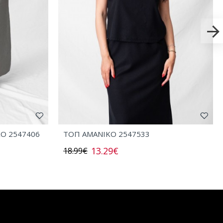
ΧΟ 2547406
ΤΟΠ AMANIKO 2547533
13.29€
18.99€