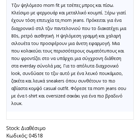
Τζιν ψηλόμεσο mom fit με τσέπες μπρος και πίσω.
Κλείσιμο με φερμουάρ και μεταλλικό κουμπί.
Ξέρω γιατί
έχουν τόση επιτυχία τα
mom jeans.
Πρόκειται για ένα
διαχρονικό στιλ τζιν παντελονιού που το διακατέχει μια
80s, ρετρό αισθητική. Η ψηλόμεση γραμμή και χαλαρή
σιλουέτα του προσφέρουν μια άνετη εφαρμογή. Μια
που κολακεύει τους περισσότερους σωματότυπους και
που φροντίζει στο να υπάρχει μια σύγχρονη διάθεση
στα everday σύνολά μας.
Για το απόλυτα διαχρονικό
look, συνδύασε το
τζιν
αυτό με ένα λευκό πουκάμισο,
ζακέτα και λευκά sneakers όπου συνθέτουν το πιο
αβίαστα κομψό casual outfit. Φόρεσε τα
mom jeans
σου
με ένα t-shirt και oversized σακάκι για ένα πιο βραδινό
λουκ.
Stock:
Διαθέσιμο
Κωδικός:
04518