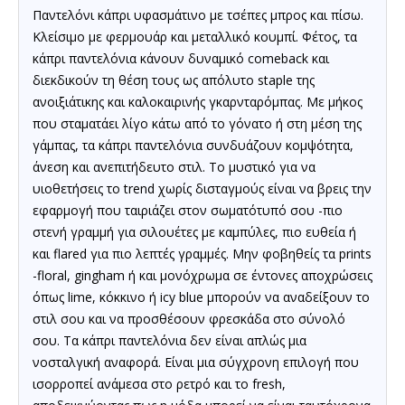
Παντελόνι κάπρι υφασμάτινο με τσέπες μπρος και πίσω.
Κλείσιμο με φερμουάρ και μεταλλικό κουμπί.
Φέτος, τα
κάπρι
παντελόνια κάνουν δυναμικό comeback και
διεκδικούν τη θέση τους ως απόλυτο staple της
ανοιξιάτικης και καλοκαιρινής γκαρνταρόμπας.
Με μήκος
που σταματάει λίγο κάτω από το γόνατο ή στη μέση της
γάμπας, τα κάπρι παντελόνια συνδυάζουν κομψότητα,
άνεση και ανεπιτήδευτο στιλ.
Το μυστικό για να
υιοθετήσεις το trend χωρίς δισταγμούς είναι να βρεις την
εφαρμογή που ταιριάζει στον σωματότυπό σου -πιο
στενή γραμμή για σιλουέτες με καμπύλες, πιο ευθεία ή
και flared για πιο λεπτές γραμμές. Μην φοβηθείς τα prints
-floral, gingham ή και μονόχρωμα σε έντονες αποχρώσεις
όπως lime, κόκκινο ή icy blue μπορούν να αναδείξουν το
στιλ σου και να προσθέσουν φρεσκάδα στο σύνολό
σου.
Τα κάπρι παντελόνια δεν είναι απλώς μια
νοσταλγική αναφορά. Είναι μια σύγχρονη επιλογή που
ισορροπεί ανάμεσα στο ρετρό και το fresh,