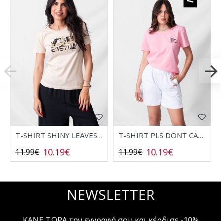
T-SHIRT SHINY LEAVES 2532006
T-SHIRT PLS DONT CALL 2532008
10.19€
10.19€
11.99€
11.99€
NEWSLETTER
ΚΑΝΕ ΤΩΡΑ την εγγραφή σου και κέρδισε -10%