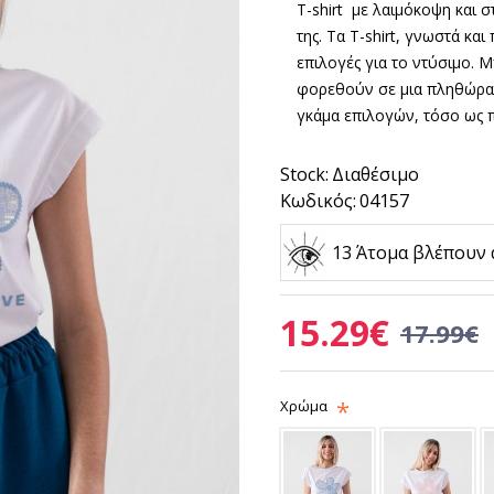
T-shirt με λαιμόκοψη και σ
της.
Τα
T-shirt
, γνωστά και 
επιλογές για το ντύσιμο.
φορεθούν σε μια πληθώρα 
γκάμα επιλογών, τόσο ως π
Stock:
Διαθέσιμο
Κωδικός:
04157
13 Άτομα βλέπουν 
15.29€
17.99€
Χρώμα