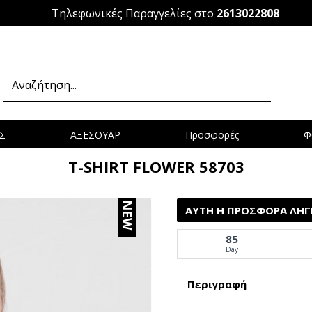
Τηλεφωνικές Παραγγελίες στο
2613022808
Σ
ΑΞΕΣΟΥΑΡ
Προσφορές
Φ
T-SHIRT FLOWER 58703
NEW
ΑΥΤΉ Η ΠΡΟΣΦΟΡΆ ΛΉΓΕ
85
Day
Περιγραφή