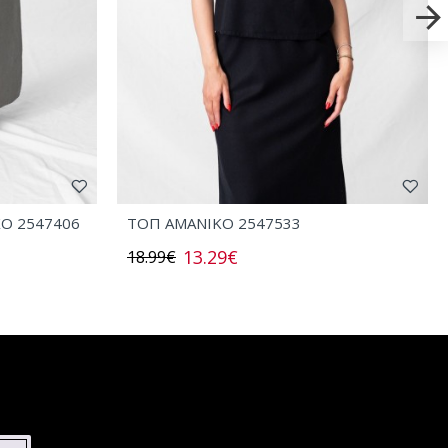
ΧΟ 2547406
ΤΟΠ AMANIKO 2547533
13.29€
18.99€