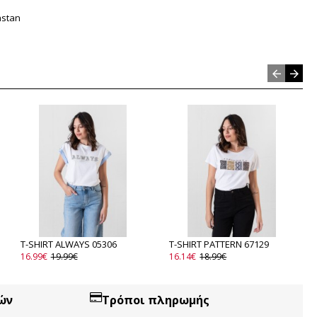
astan
T-SHIRT ALWAYS 05306
T-SHIRT PATTERN 67129
16.99€
19.99€
16.14€
18.99€
ών
Τρόποι πληρωμής